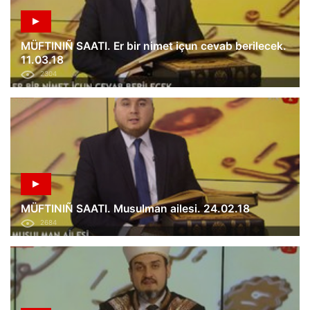
MÜFTINIÑ SAATI. Er bir nimet içun cevab berilecek.
11.03.18
2304
MÜFTINIÑ SAATI. Musulman ailesi. 24.02.18
2684