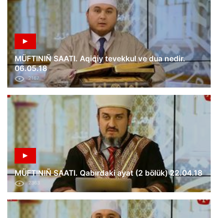
MÜFTINIÑ SAATI. Aqiqiy tevekkul ve dua nedir.
06.05.18
2167
MÜFTINIÑ SAATI. Qabırdaki ayat (2 bölük) 22.04.18
2363