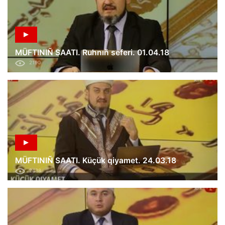
MÜFTINIÑ SAATI. Ruhnıñ seferi. 01.04.18
2190
MÜFTINIÑ SAATI. Küçük qiyamet. 24.03.18
2438