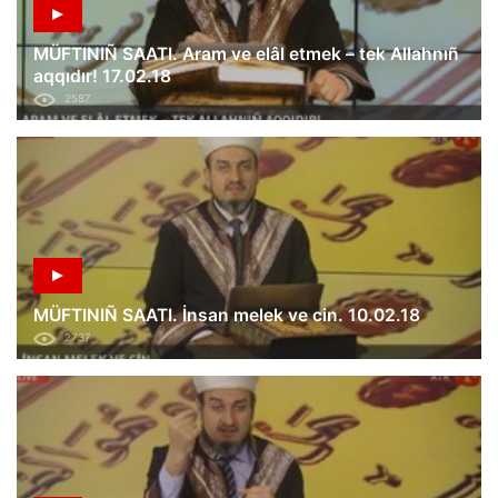
MÜFTINIÑ SAATI. Aram ve elâl etmek – tek Allahnıñ
aqqıdır! 17.02.18
2587
MÜFTINIÑ SAATI. İnsan melek ve cin. 10.02.18
2737