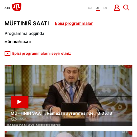
UA
QT
EN
MÜFTINIÑ SAATI
Episi programmalar
Programma aqqında
MÜFTINIÑ SAATI
Episi programmalarnı seyir etiniz
MÜFTINIÑ SAATI. Ramazan ayı arefesınde. 13.05.18
2234