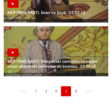
MÜFTINIÑ SAATI. İman ve ğayb. 03.02.18
2695
MÜFTINIÑ SAATI. Dünyadaki cennetke kirmegen
insan ahiretteki cennetke de kiremez. 28.01.18
2757
1
2
3
4
5