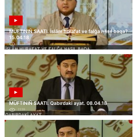
MÜFTINIÑ SAATI. İslâm hurafat ve falğa nasıl baqa?
15.04.18
2352
MÜFTINIÑ SAATI. Qabırdaki ayat. 08.04.18
2239