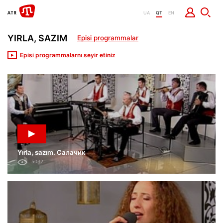
UA
QT
EN
YIRLA, SAZIM
Episi programmalar
Episi programmalarnı seyir etiniz
Yırla, sazım. Салачик
5032