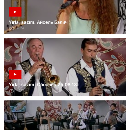
Yırla, sazım. Айсель Балич
4024
Yırla, sazım. Сборник 25.08.13
4543