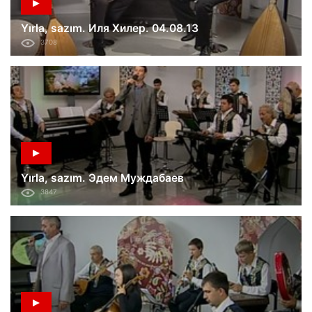
Yırla, sazım. Иля Хилер. 04.08.13
3708
Yırla, sazım. Эдем Муждабаев
3847