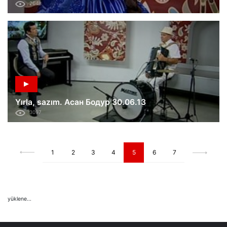
2648
Yırla, sazım. Асан Бодур 30.06.13
3097
1
2
3
4
5
6
7
yüklene...