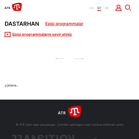
UA
QT
EN
DASTARHAN
Episi programmalar
Episi programmalarnı seyir etiniz
yüklene...
© ATR. Episi aqlar qorçalangan. Çümleler qullanılganı vaqıt menbaa bildirmek şarttır