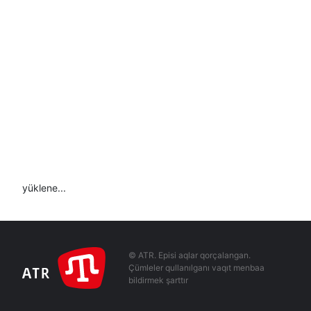
yüklene...
© ATR. Episi aqlar qorçalangan.
Çümleler qullanılganı vaqıt menbaa
bildirmek şarttır