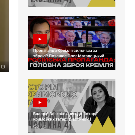
Пропаганда Кремля сильніша за
зброю? Пояснює Олег Магалецький
84
Валерій Возгрін: шлях до “Історії
кримських татар” (частина 4)
72