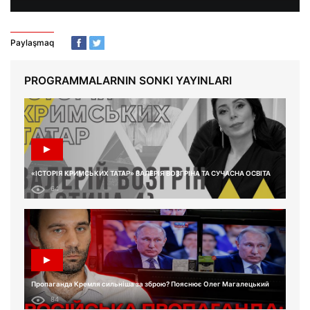
Paylaşmaq
PROGRAMMALARNIN SONKI YAYINLARI
«ІСТОРІЯ КРИМСЬКИХ ТАТАР» ВАЛЕРІЯ ВОЗГРІНА ТА СУЧАСНА ОСВІТА
64
Пропаганда Кремля сильніша за зброю? Пояснює Олег Магалецький
84