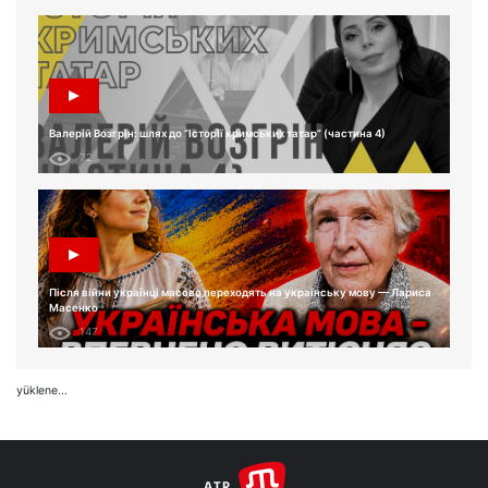
Валерій Возгрін: шлях до “Історії кримських татар” (частина 4)
72
Після війни українці масово переходять на українську мову — Лариса
Масенко
147
yüklene...