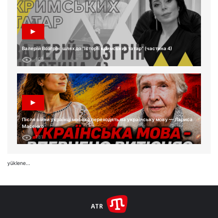
Валерій Возгрін: шлях до “Історії кримських татар” (частина 4)
107
Після війни українці масово переходять на українську мову — Лариса
Масенко
181
yüklene...