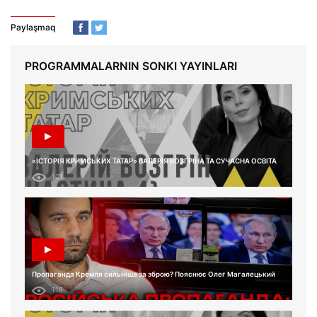
Paylaşmaq
PROGRAMMALARNIN SONKI YAYINLARI
«ІСТОРІЯ КРИМСЬКИХ ТАТАР» ВАЛЕРІЯ ВОЗГРІНА ТА СУЧАСНА ОСВІТА
101
Пропаганда Кремля сильніша за зброю? Пояснює Олег Магалецький
118