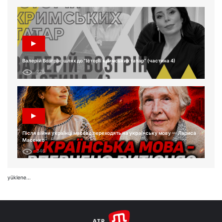
Валерій Возгрін: шлях до “Історії кримських татар” (частина 4)
275
Після війни українці масово переходять на українську мову — Лариса
Масенко
346
yüklene...