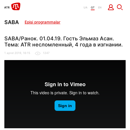
UA
QT
EN
SABA
Episi programmalar
SABA/Ранок. 01.04.19. Гость Эльмаз Асан.
Тема: ATR несломленный, 4 года в изгнании.
1 aprel 2019, 16:15
1247