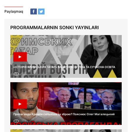
Paylaşmaq
PROGRAMMALARNIN SONKI YAYINLARI
«ІСТОРІЯ КРИМСЬКИХ ТАТАР» ВАЛЕРІЯ ВОЗГРІНА ТА СУЧАСНА ОСВІТА
95
Пропаганда Кремля сильніша за зброю? Пояснює Олег Магалецький
111