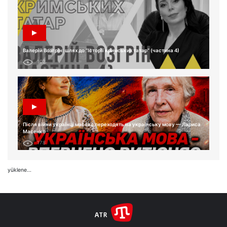
Валерій Возгрін: шлях до “Історії кримських татар” (частина 4)
102
Після війни українці масово переходять на українську мову — Лариса
Масенко
178
yüklene...