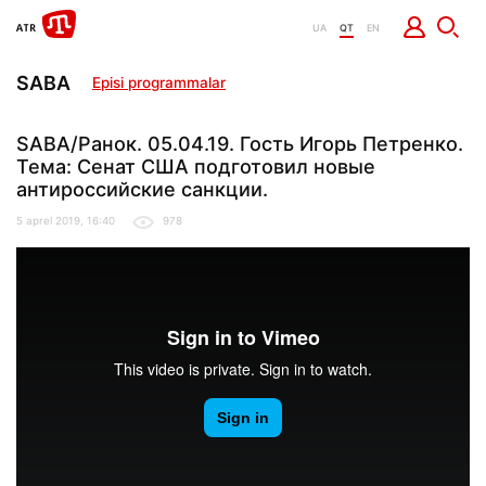
UA
QT
EN
SABA
Episi programmalar
SABA/Ранок. 05.04.19. Гость Игорь Петренко.
Тема: Сенат США подготовил новые
антироссийские санкции.
5 aprel 2019, 16:40
978