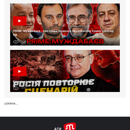
PRIME: Муждабаєв - про права людини в окупованому Криму і розпад
РФ
234
Кримська війна XIX століття і війна Росії проти України
240
yüklene...