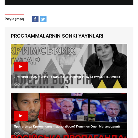
Paylaşmaq
PROGRAMMALARNIN SONKI YAYINLARI
«ІСТОРІЯ КРИМСЬКИХ ТАТАР» ВАЛЕРІЯ ВОЗГРІНА ТА СУЧАСНА ОСВІТА
278
Пропаганда Кремля сильніша за зброю? Пояснює Олег Магалецький
295