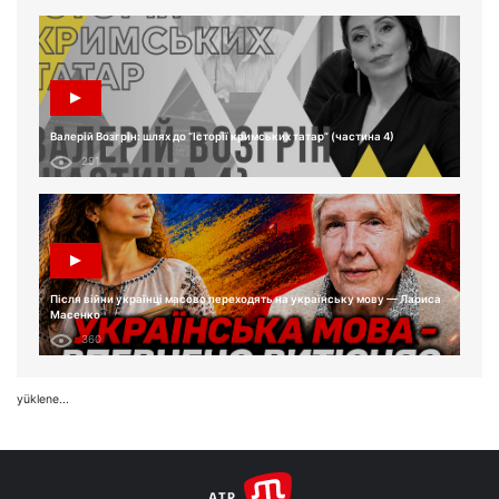
Валерій Возгрін: шлях до “Історії кримських татар” (частина 4)
291
Після війни українці масово переходять на українську мову — Лариса
Масенко
360
yüklene...