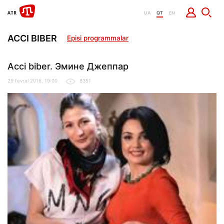
UA
QT
EN
ACCI BIBER
Episi programmalar
Acci biber. Эмине Джеппар
29 fevral 2016, 19:00
8351