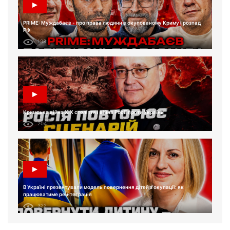
PRIME: Муждабаєв - про права людини в окупованому Криму і розпад
РФ
198
Кримська війна XIX століття і війна Росії проти України
204
В Україні презентували модель повернення дітей з окупації: як
працюватиме реінтеграція
322