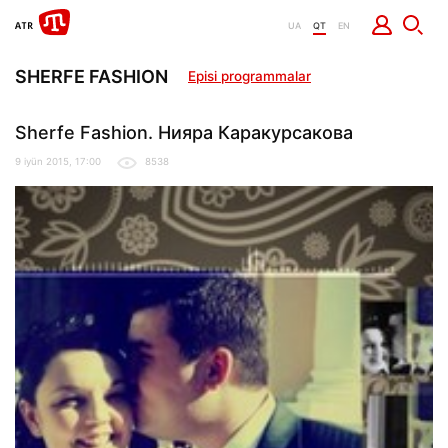
UA
QT
EN
SHERFE FASHION
Episi programmalar
Sherfe Fashion. Нияра Каракурсакова
9 iyün 2015, 17:00
8538