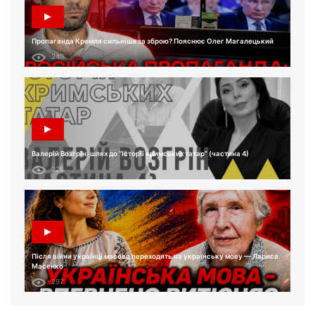
Пропаганда Кремля сильніша за зброю? Пояснює Олег Магалецький
240
Валерій Возгрін: шлях до “Історії кримських татар” (частина 4)
228
Після війни українці масово переходять на українську мову — Лариса
Масенко
297