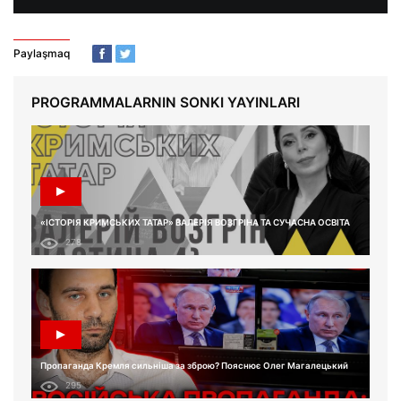
Paylaşmaq
PROGRAMMALARNIN SONKI YAYINLARI
«ІСТОРІЯ КРИМСЬКИХ ТАТАР» ВАЛЕРІЯ ВОЗГРІНА ТА СУЧАСНА ОСВІТА
278
Пропаганда Кремля сильніша за зброю? Пояснює Олег Магалецький
295