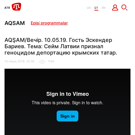
UA
QT
EN
AQSAM
Episi programmalar
AQŞAM/Вечір. 10.05.19. Гость Эскендер
Бариев. Тема: Сейм Латвии признал
геноцидом депортацию крымских татар.
10 mayıs 2019, 20:30
1164