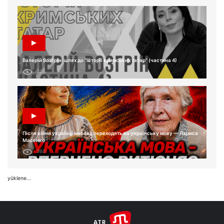
Валерій Возгрін: шлях до “Історії кримських татар” (частина 4)
291
Після війни українці масово переходять на українську мову — Лариса
Масенко
360
yüklene...