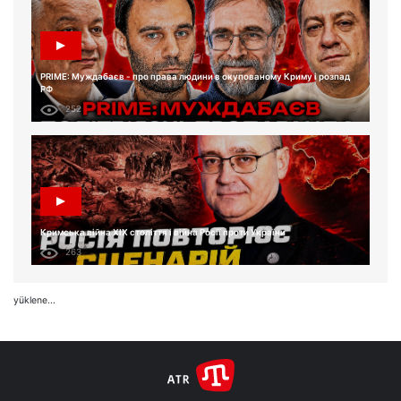
PRIME: Муждабаєв - про права людини в окупованому Криму і розпад
РФ
252
Кримська війна XIX століття і війна Росії проти України
263
yüklene...