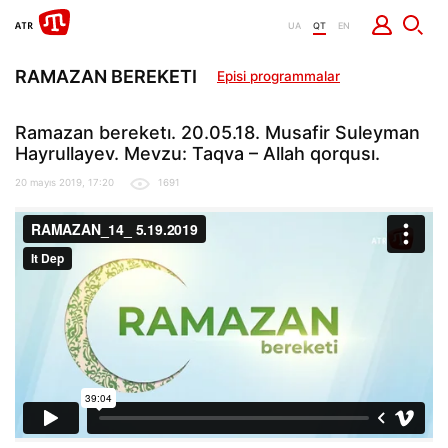
UA
QT
EN
RAMAZAN BEREKETI
Episi programmalar
Ramazan bereketı. 20.05.18. Musafir Suleyman
Hayrullayev. Mevzu: Taqva – Allah qorqusı.
20 mayıs 2019, 17:20
1691