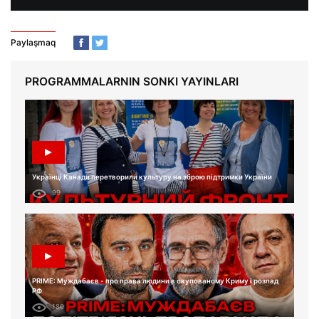
Paylaşmaq
PROGRAMMALARNIN SONKI YAYINLARI
Українці Канади перетворили культуру на зброю підтримки України
99
PRIME: Муждабаєв - про права людини в окупованому Криму і розпад
РФ
180