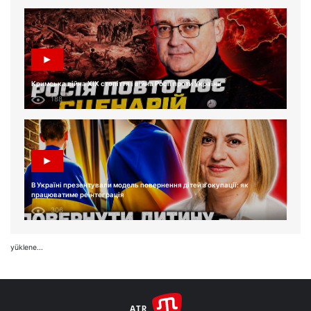
Кримська війна XIX століття і війна Росії проти України
188
В Україні презентували модель повернення дітей з окупації: як
працюватиме реінтеграція
306
yüklene...