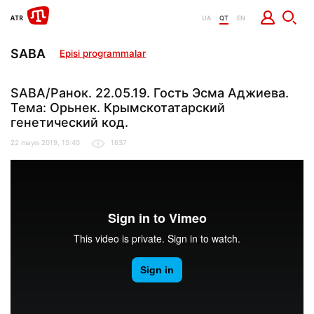
UA
QT
EN
SABA
Episi programmalar
SABA/Ранок. 22.05.19. Гость Эсма Аджиева.
Тема: Орьнек. Крымскотатарский
генетический код.
22 mayıs 2019, 15:40
1637