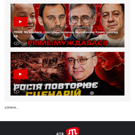
PRIME: Муждабаєв - про права людини в окупованому Криму і розпад
РФ
252
Кримська війна XIX століття і війна Росії проти України
266
yüklene...