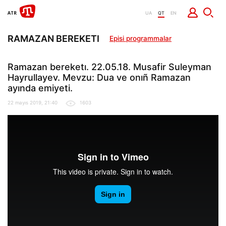
UA
QT
EN
RAMAZAN BEREKETI
Episi programmalar
Ramazan bereketı. 22.05.18. Musafir Suleyman
Hayrullayev. Mevzu: Dua ve onıñ Ramazan
ayında emiyeti.
22 mayıs 2019, 21:40
1603