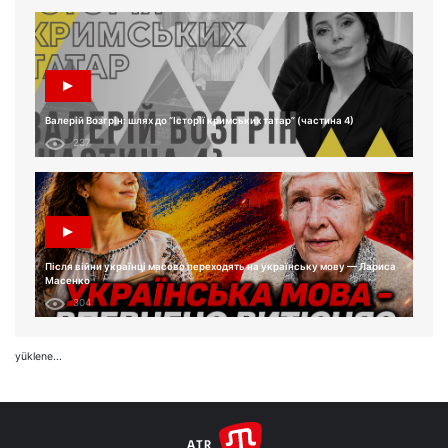
Валерій Возгрін: шлях до “Історії кримських татар” (частина 4)
237
Після війни українці масово переходять на українську мову — Лариса
Масенко
304
yüklene...