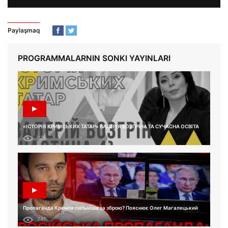
Paylaşmaq
PROGRAMMALARNIN SONKI YAYINLARI
«ІСТОРІЯ КРИМСЬКИХ ТАТАР» ВАЛЕРІЯ ВОЗГРІНА ТА СУЧАСНА ОСВІТА
226
Пропаганда Кремля сильніша за зброю? Пояснює Олег Магалецький
247