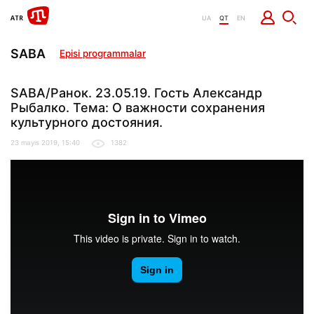
UA
QT
EN
SABA
Episi programmalar
SABA/Ранок. 23.05.19. Гость Александр
Рыбалко. Тема: О важности сохранения
культурного достояния.
23 mayıs 2019, 15:40
1382