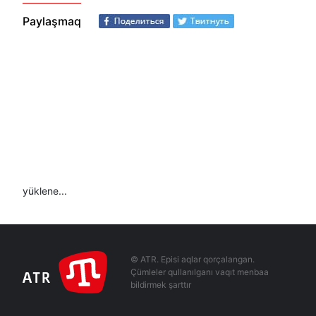
Paylaşmaq
yüklene...
© ATR. Episi aqlar qorçalangan.
Çümleler qullanılganı vaqıt menbaa
bildirmek şarttır