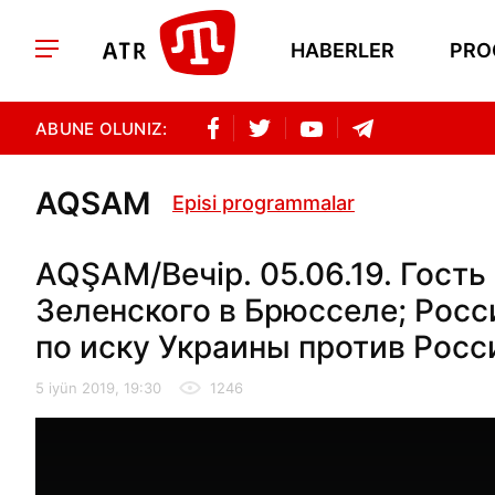
HABERLER
PRO
ABUNE OLUNIZ:
AQSAM
Episi programmalar
AQŞAM/Вечір. 05.06.19. Гость
Зеленского в Брюсселе; Росс
по иску Украины против Росс
5 iyün 2019, 19:30
1246