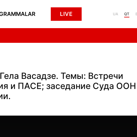
GRAMMALAR
LIVE
UA
QT
 Гела Васадзе. Темы: Встречи
ия и ПАСЕ; заседание Суда ООН
ии.