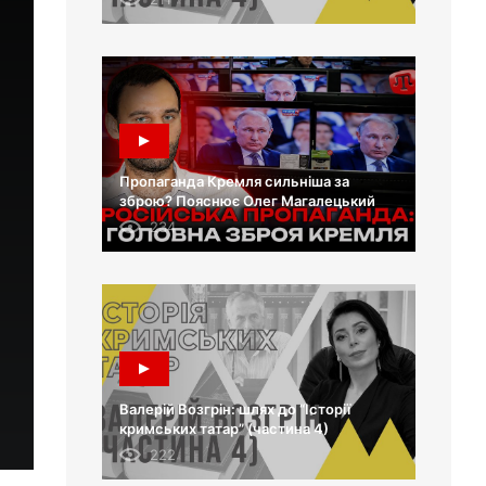
Пропаганда Кремля сильніша за
зброю? Пояснює Олег Магалецький
234
Валерій Возгрін: шлях до “Історії
кримських татар” (частина 4)
222