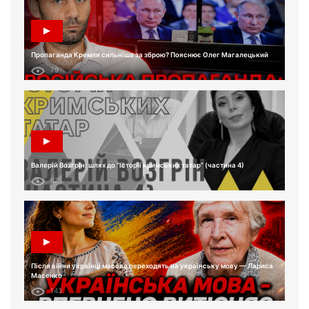
Пропаганда Кремля сильніша за зброю? Пояснює Олег Магалецький
79
Валерій Возгрін: шлях до “Історії кримських татар” (частина 4)
67
Після війни українці масово переходять на українську мову — Лариса
Масенко
143