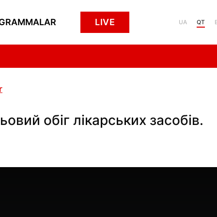
GRAMMALAR
LIVE
UA
QT
r
ьовий обіг лікарських засобів.