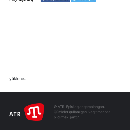
yüklene...
© ATR. Episi aqlar qorçalangan.
Çümleler qullanılganı vaqıt menbaa
bildirmek şarttır