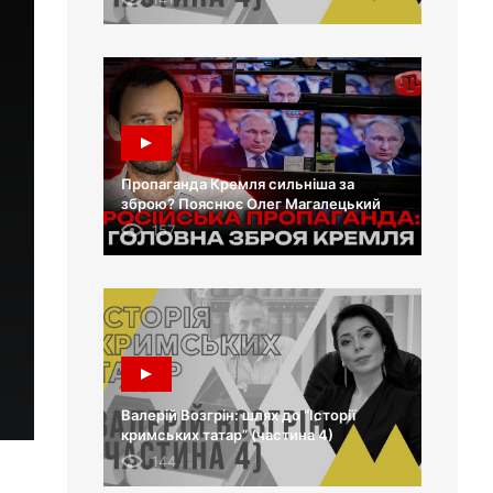
Пропаганда Кремля сильніша за
зброю? Пояснює Олег Магалецький
157
Валерій Возгрін: шлях до “Історії
кримських татар” (частина 4)
144