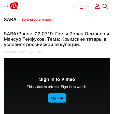
UA
QT
EN
SABA
Episi programmalar
SABA/Ранок. 02.07.19. Гости Ролан Османов и
Мансур Тейфуков. Тема: Крымские татары в
условиях российской оккупации.
2 iyül 2019, 16:20
3164