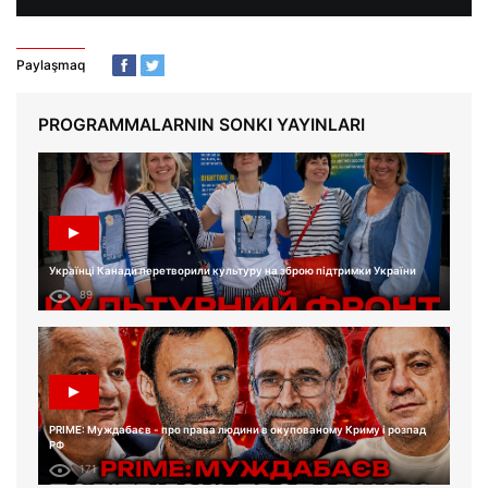
Paylaşmaq
PROGRAMMALARNIN SONKI YAYINLARI
Українці Канади перетворили культуру на зброю підтримки України
89
PRIME: Муждабаєв - про права людини в окупованому Криму і розпад
РФ
171