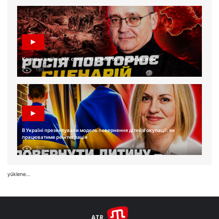
Кримська війна XIX століття і війна Росії проти України
180
В Україні презентували модель повернення дітей з окупації: як
працюватиме реінтеграція
300
yüklene...