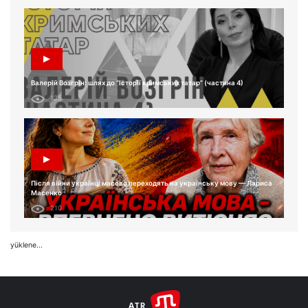
Валерій Возгрін: шлях до “Історії кримських татар” (частина 4)
135
Після війни українці масово переходять на українську мову — Лариса
Масенко
210
yüklene...