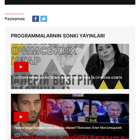
Paylaşmaq
PROGRAMMALARNIN SONKI YAYINLARI
«ІСТОРІЯ КРИМСЬКИХ ТАТАР» ВАЛЕРІЯ ВОЗГРІНА ТА СУЧАСНА ОСВІТА
129
Пропаганда Кремля сильніша за зброю? Пояснює Олег Магалецький
146