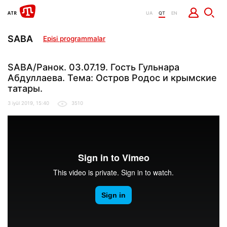
UA
QT
EN
SABA
Episi programmalar
SABA/Ранок. 03.07.19. Гость Гульнара
Абдуллаева. Тема: Остров Родос и крымские
татары.
3 iyül 2019, 15:40
3510