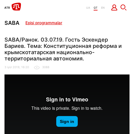
UA
QT
EN
SABA
Episi programmalar
SABA/Ранок. 03.07.19. Гость Эскендер
Бариев. Тема: Конституционная реформа и
крымскотатарская национально-
территориальная автономия.
3 iyül 2019, 16:20
3088