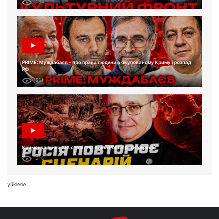
134
PRIME: Муждабаєв - про права людини в окупованому Криму і розпад
РФ
211
Кримська війна XIX століття і війна Росії проти України
216
yüklene...