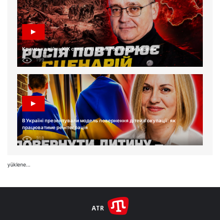
Кримська війна XIX століття і війна Росії проти України
199
В Україні презентували модель повернення дітей з окупації: як
працюватиме реінтеграція
318
yüklene...