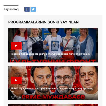
Paylaşmaq
PROGRAMMALARNIN SONKI YAYINLARI
Українці Канади перетворили культуру на зброю підтримки України
112
PRIME: Муждабаєв - про права людини в окупованому Криму і розпад
РФ
192