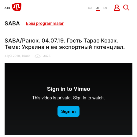
UA
QT
EN
SABA
Episi programmalar
SABA/Ранок. 04.07.19. Гость Тарас Козак.
Тема: Украина и ее экспортный потенциал.
4 iyül 2019, 16:00
3428