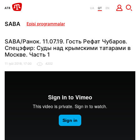
UA
QT
EN
SABA
Episi programmalar
SABA/Ранок. 11.07.19. Гость Рефат Чубаров.
Спецэфир: Суды над крымскими татарами в
Москве. Часть 1
11 iyül 2019, 17:00
4202