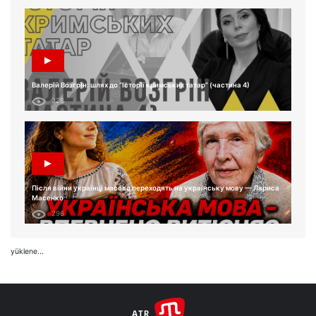
Валерій Возгрін: шлях до “Історії кримських татар” (частина 4)
228
Після війни українці масово переходять на українську мову — Лариса
Масенко
296
yüklene...