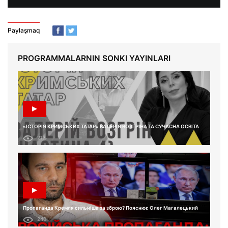
Paylaşmaq
PROGRAMMALARNIN SONKI YAYINLARI
«ІСТОРІЯ КРИМСЬКИХ ТАТАР» ВАЛЕРІЯ ВОЗГРІНА ТА СУЧАСНА ОСВІТА
217
Пропаганда Кремля сильніша за зброю? Пояснює Олег Магалецький
240