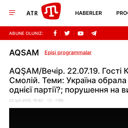
HABERLER
PRO
ABUNE OLUNIZ:
AQSAM
Episi programmalar
AQŞAM/Вечір. 22.07.19. Гості 
Смолій. Теми: Україна обрала 
однієї партії?; порушення на 
22 iyül 2019, 19:40
1786