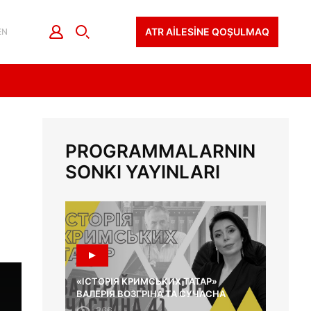
ATR AİLESİNE QOŞULMAQ
EN
PROGRAMMALARNIN
SONKI YAYINLARI
«ІСТОРІЯ КРИМСЬКИХ ТАТАР»
ВАЛЕРІЯ ВОЗГРІНА ТА СУЧАСНА
ОСВІТА
266