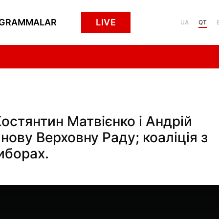
GRAMMALAR
LIVE
UA
QT
Костянтин Матвієнко і Андрій
нову Верховну Раду; коаліція з
виборах.