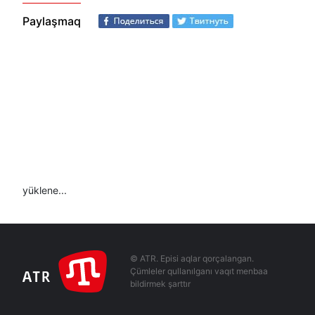
Paylaşmaq
yüklene...
© ATR. Episi aqlar qorçalangan.
Çümleler qullanılganı vaqıt menbaa
bildirmek şarttır