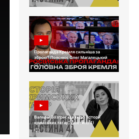
Пропаганда Кремля сильніша за
зброю? Пояснює Олег Магалецький
284
Валерій Возгрін: шлях до “Історії
кримських татар” (частина 4)
277