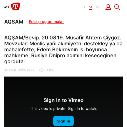
UA
QT
EN
AQSAM
Episi programmalar
AQŞAM/Вечір. 20.08.19. Musafir Ahtem Çiygoz.
Mevzular: Meclis yañı akimiyetni destekley ya da
mahalefette; Edem Bekirovnıñ işi boyunca
mahkeme; Rusiye Dnipro aqımını keseceginen
qorquta.
20 avgust 2019, 20:30
1499