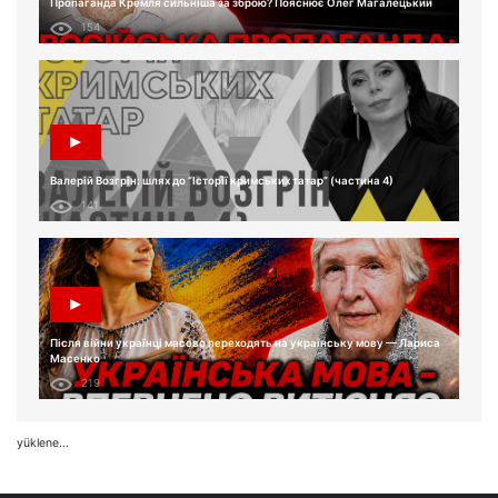
Пропаганда Кремля сильніша за зброю? Пояснює Олег Магалецький
154
Валерій Возгрін: шлях до “Історії кримських татар” (частина 4)
141
Після війни українці масово переходять на українську мову — Лариса
Масенко
219
yüklene...