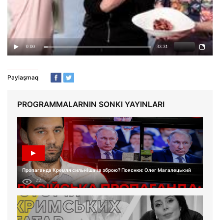
Paylaşmaq
PROGRAMMALARNIN SONKI YAYINLARI
Пропаганда Кремля сильніша за зброю? Пояснює Олег Магалецький
44