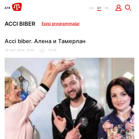
UA
QT
EN
ACCI BIBER
Episi programmalar
Acci biber. Алена и Тамерлан
28 mart 2016, 19:00
13136