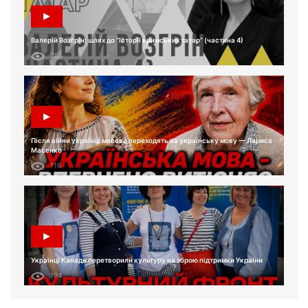
Валерій Возгрін: шлях до “Історії кримських татар” (частина 4)
28
Після війни українці масово переходять на українську мову — Лариса
Масенко
116
Українці Канади перетворили культуру на зброю підтримки України
194