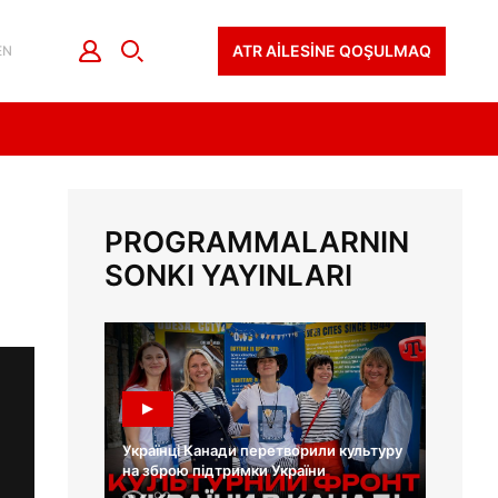
ATR AİLESİNE QOŞULMAQ
EN
PROGRAMMALARNIN
SONKI YAYINLARI
Українці Канади перетворили культуру
на зброю підтримки України
92