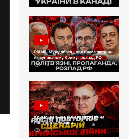
PRIME: Муждабаєв - про права людини
в окупованому Криму і розпад РФ
174
Кримська війна XIX століття і війна
Росії проти України
183