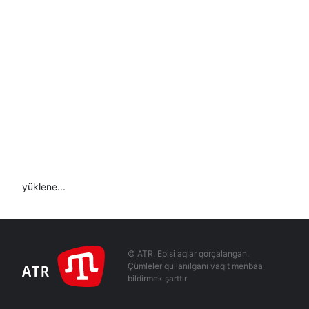
yüklene...
© ATR. Episi aqlar qorçalangan.
Çümleler qullanılganı vaqıt menbaa
bildirmek şarttır