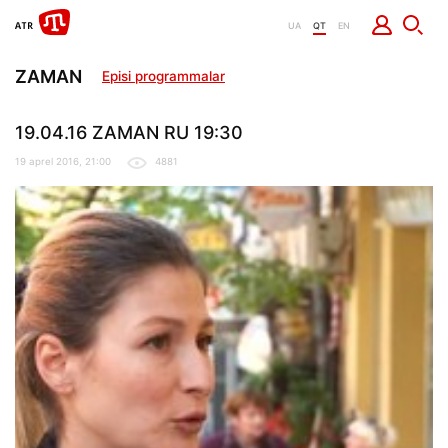
UA
QT
EN
ZAMAN
Episi programmalar
19.04.16 ZAMAN RU 19:30
19 aprel 2016, 21:00
4881