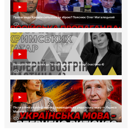
Пропаганда Кремля сильніша за зброю? Пояснює Олег Магалецький
97
Валерій Возгрін: шлях до “Історії кримських татар” (частина 4)
86
Після війни українці масово переходять на українську мову — Лариса
Масенко
160