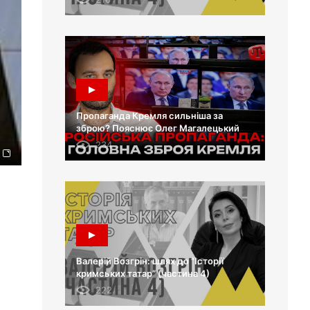
Пропаганда Кремля сильніша за
зброю? Пояснює Олег Магалецький
234
Валерій Возгрін: шлях до “Історії
кримських татар” (частина 4)
222