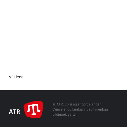
yüklene...
© ATR. Episi aqlar qorçalangan.
Çümleler qullanılganı vaqıt menbaa
bildirmek şarttır