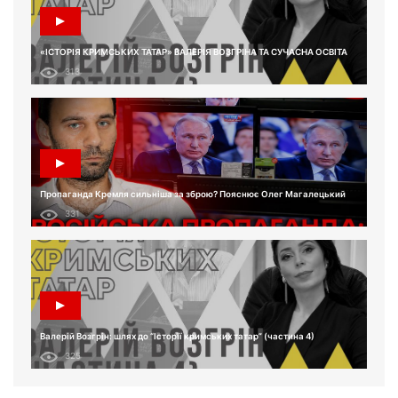
«ІСТОРІЯ КРИМСЬКИХ ТАТАР» ВАЛЕРІЯ ВОЗГРІНА ТА СУЧАСНА ОСВІТА
313
Пропаганда Кремля сильніша за зброю? Пояснює Олег Магалецький
331
Валерій Возгрін: шлях до “Історії кримських татар” (частина 4)
325