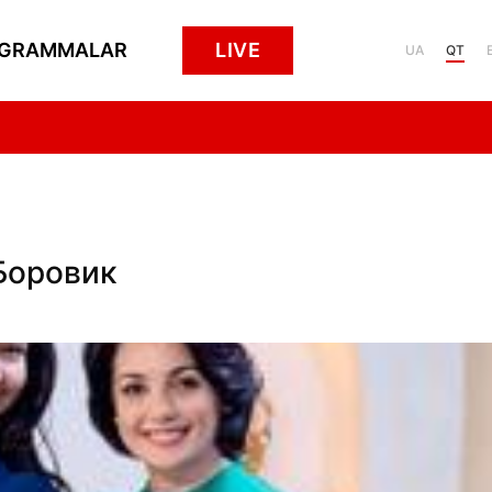
GRAMMALAR
LIVE
UA
QT
-Боровик