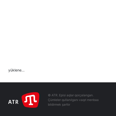
yüklene...
© ATR. Episi aqlar qorçalangan.
Çümleler qullanılganı vaqıt menbaa
bildirmek şarttır