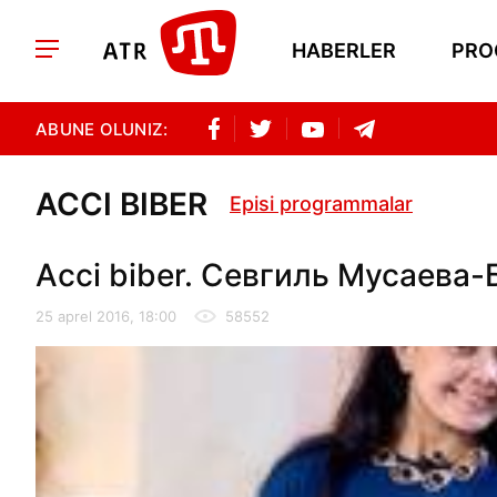
HABERLER
PRO
ABUNE OLUNIZ:
ACCI BIBER
Episi programmalar
Acci biber. Севгиль Мусаева
25 aprel 2016, 18:00
58552