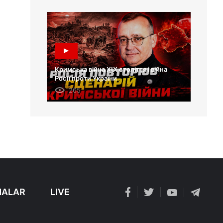
Кримська війна XIX століття і війна
Росії проти України
265
ALAR
LIVE