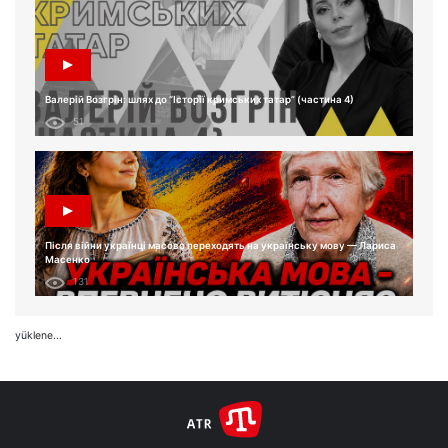
Валерій Возгрін: шлях до “Історії кримських татар” (частина 4)
51
Після війни українці масово переходять на українську мову — Лариса
Масенко
131
yüklene...