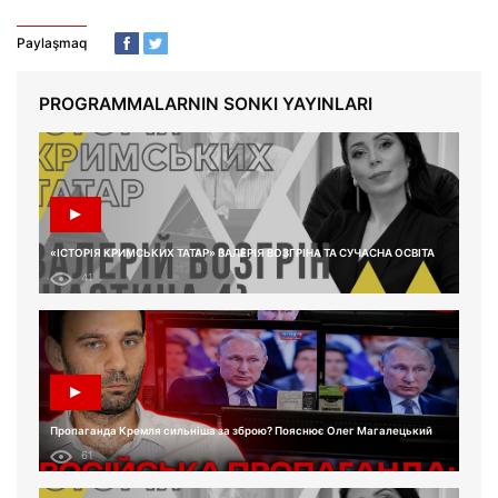
Paylaşmaq
PROGRAMMALARNIN SONKI YAYINLARI
«ІСТОРІЯ КРИМСЬКИХ ТАТАР» ВАЛЕРІЯ ВОЗГРІНА ТА СУЧАСНА ОСВІТА
41
Пропаганда Кремля сильніша за зброю? Пояснює Олег Магалецький
61