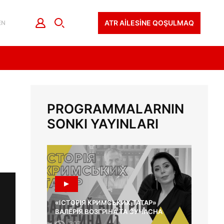
ATR AİLESİNE QOŞULMAQ
EN
PROGRAMMALARNIN
SONKI YAYINLARI
«ІСТОРІЯ КРИМСЬКИХ ТАТАР»
ВАЛЕРІЯ ВОЗГРІНА ТА СУЧАСНА
ОСВІТА
207