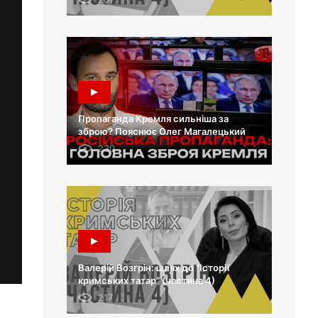
Пропаганда Кремля сильніша за
зброю? Пояснює Олег Магалецький
230
Валерій Возгрін: шлях до “Історії
кримських татар” (частина 4)
217