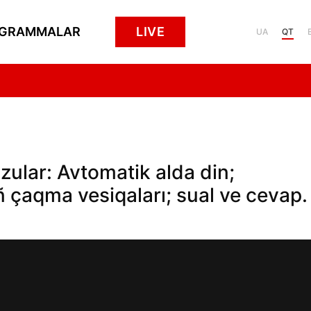
GRAMMALAR
LIVE
UA
QT
ular: Avtomatik alda din;
ñ çaqma vesiqaları; sual ve cevap.