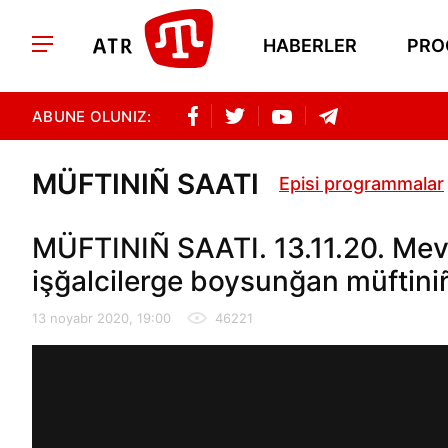
HABERLER
PRO
ABUNE OLUNIZ:
MÜFTINIÑ SAATI
Episi programmalar
MÜFTINIÑ SAATI. 13.11.20. Mevz
işğalcilerge boysunğan müftini
13 noyabr 2020, 19:00
46221