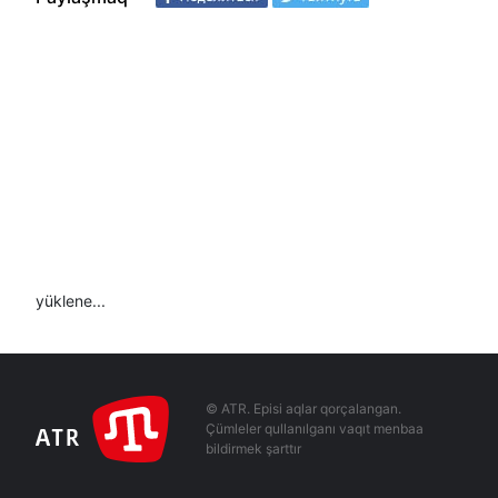
yüklene...
© ATR. Episi aqlar qorçalangan.
Çümleler qullanılganı vaqıt menbaa
bildirmek şarttır