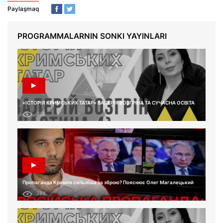
Paylaşmaq
PROGRAMMALARNIN SONKI YAYINLARI
«ІСТОРІЯ КРИМСЬКИХ ТАТАР» ВАЛЕРІЯ ВОЗГРІНА ТА СУЧАСНА ОСВІТА
266
Пропаганда Кремля сильніша за зброю? Пояснює Олег Магалецький
284