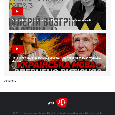
Валерій Возгрін: шлях до “Історії кримських татар” (частина 4)
277
Після війни українці масово переходять на українську мову — Лариса
Масенко
347
yüklene...
© ATR. Episi aqlar qorçalangan. Çümleler qullanılganı vaqıt menbaa bildirmek şarttır