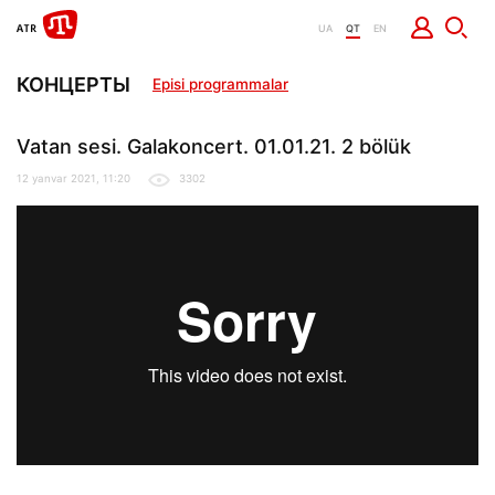
UA
QT
EN
КОНЦЕРТЫ
Episi programmalar
Vatan sesi. Galakoncert. 01.01.21. 2 bölük
12 yanvar 2021, 11:20
3302