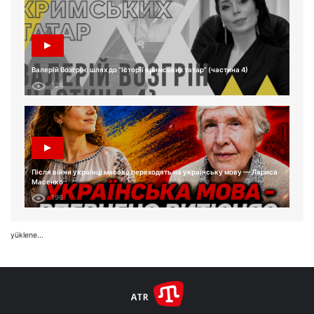
Валерій Возгрін: шлях до “Історії кримських татар” (частина 4)
124
Після війни українці масово переходять на українську мову — Лариса
Масенко
196
yüklene...