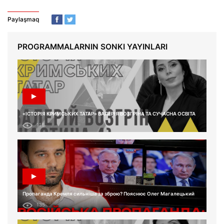
Paylaşmaq
PROGRAMMALARNIN SONKI YAYINLARI
«ІСТОРІЯ КРИМСЬКИХ ТАТАР» ВАЛЕРІЯ ВОЗГРІНА ТА СУЧАСНА ОСВІТА
116
Пропаганда Кремля сильніша за зброю? Пояснює Олег Магалецький
135