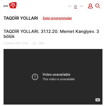
UA
QT
EN
TAQDİR YOLLARI
Episi programmalar
TAQDİR YOLLARI. 31.12.20. Memet Kangiyev. 3
bölük
12 yanvar 2021, 12:00
2962