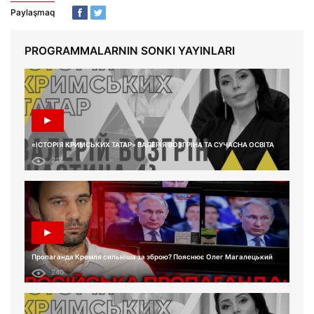
Paylaşmaq
PROGRAMMALARNIN SONKI YAYINLARI
«ІСТОРІЯ КРИМСЬКИХ ТАТАР» ВАЛЕРІЯ ВОЗГРІНА ТА СУЧАСНА ОСВІТА
217
Пропаганда Кремля сильніша за зброю? Пояснює Олег Магалецький
240