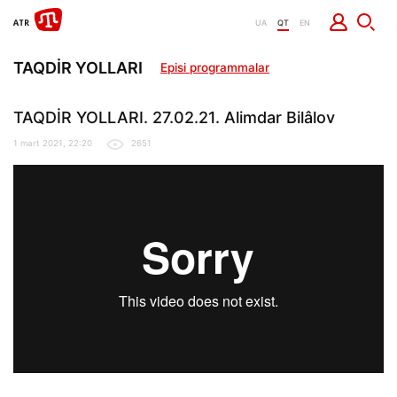
UA
QT
EN
TAQDİR YOLLARI
Episi programmalar
TAQDİR YOLLARI. 27.02.21. Alimdar Bilâlov
1 mart 2021, 22:20
2651