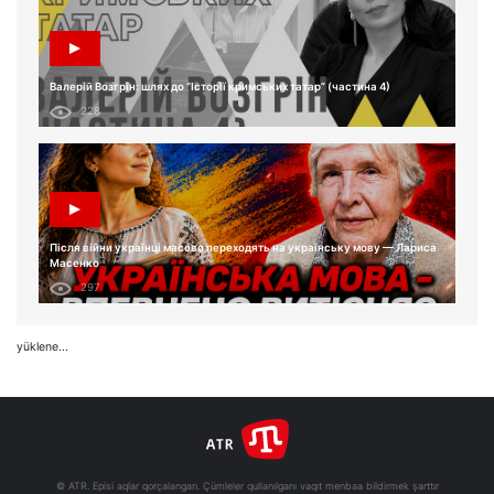
Валерій Возгрін: шлях до “Історії кримських татар” (частина 4)
228
Після війни українці масово переходять на українську мову — Лариса
Масенко
297
yüklene...
© ATR. Episi aqlar qorçalangan. Çümleler qullanılganı vaqıt menbaa bildirmek şarttır