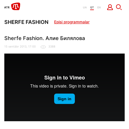
UA
QT
EN
SHERFE FASHION
Episi programmalar
Sherfe Fashion. Алие Билялова
15 sentâbr 2013, 17:00
3388