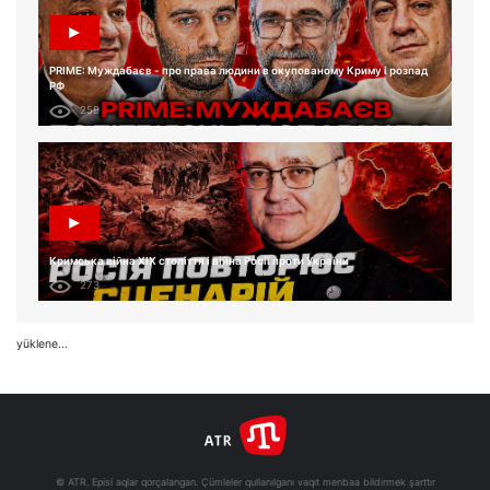
PRIME: Муждабаєв - про права людини в окупованому Криму і розпад
РФ
259
Кримська війна XIX століття і війна Росії проти України
273
yüklene...
© ATR. Episi aqlar qorçalangan. Çümleler qullanılganı vaqıt menbaa bildirmek şarttır