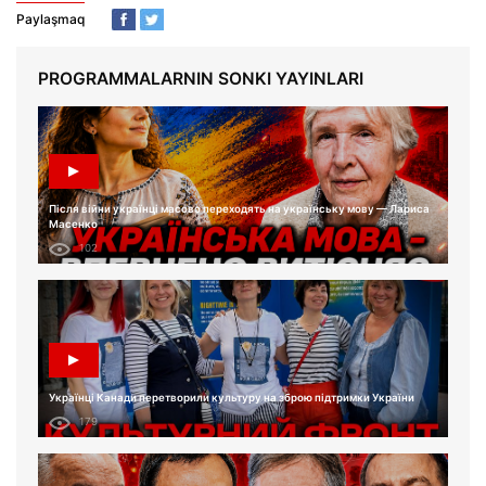
Paylaşmaq
PROGRAMMALARNIN SONKI YAYINLARI
Після війни українці масово переходять на українську мову — Лариса
Масенко
102
Українці Канади перетворили культуру на зброю підтримки України
179