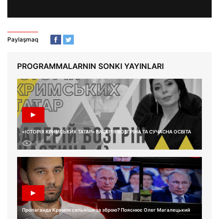
Paylaşmaq
PROGRAMMALARNIN SONKI YAYINLARI
«ІСТОРІЯ КРИМСЬКИХ ТАТАР» ВАЛЕРІЯ ВОЗГРІНА ТА СУЧАСНА ОСВІТА
95
Пропаганда Кремля сильніша за зброю? Пояснює Олег Магалецький