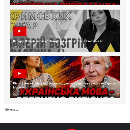
111
Валерій Возгрін: шлях до “Історії кримських татар” (частина 4)
102
Після війни українці масово переходять на українську мову — Лариса
Масенко
178
yüklene...