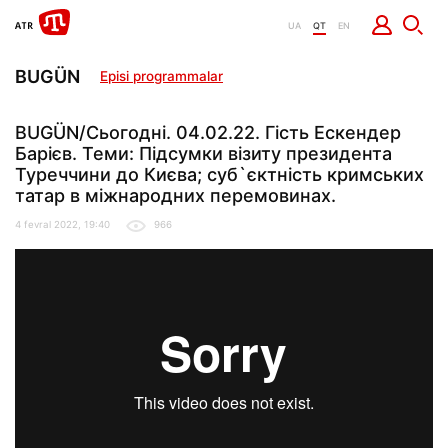
UA
QT
EN
BUGÜN
Episi programmalar
BUGÜN/Сьогодні. 04.02.22. Гість Ескендер
Барієв. Теми: Підсумки візиту президента
Туреччини до Києва; суб`єктність кримських
татар в міжнародних перемовинах.
4 fevral 2022, 19:40
966