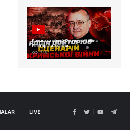
Кримська війна XIX століття і війна
Росії проти України
225
ALAR
LIVE