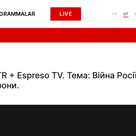
GRAMMALAR
LIVE
UA
QT
 + Espreso TV. Тема: Війна Росі
рони.