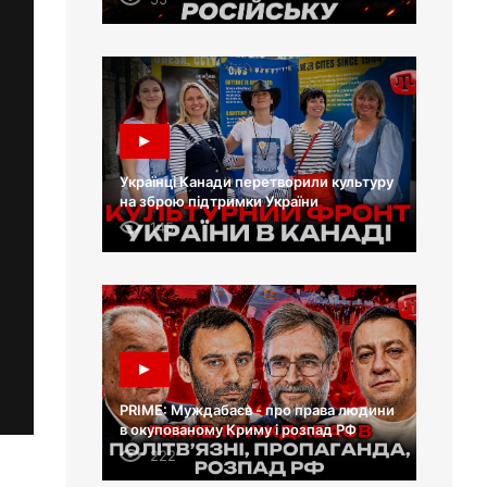
Українці Канади перетворили культуру
на зброю підтримки України
145
PRIME: Муждабаєв - про права людини
в окупованому Криму і розпад РФ
222