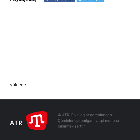
yüklene...
© ATR. Episi aqlar qorçalangan.
Çümleler qullanılganı vaqıt menbaa
bildirmek şarttır