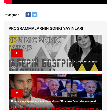
Paylaşmaq
PROGRAMMALARNIN SONKI YAYINLARI
«ІСТОРІЯ КРИМСЬКИХ ТАТАР» ВАЛЕРІЯ ВОЗГРІНА ТА СУЧАСНА ОСВІТА
125
Пропаганда Кремля сильніша за зброю? Пояснює Олег Магалецький
142