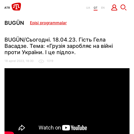
UA
QT
EN
BUGÜN
Episi programmalar
BUGÜN/Сьогодні. 18.04.23. Гість Гела
Васадзе. Тема: «Грузія заробляє на війні
проти України. І це підло».
18 aprel 2023, 18:30
1019