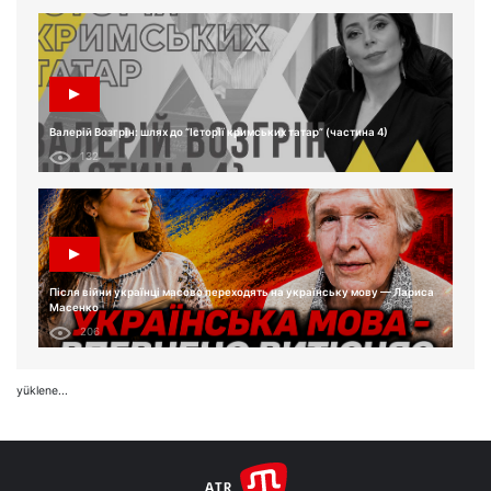
Валерій Возгрін: шлях до “Історії кримських татар” (частина 4)
132
Після війни українці масово переходять на українську мову — Лариса
Масенко
206
yüklene...