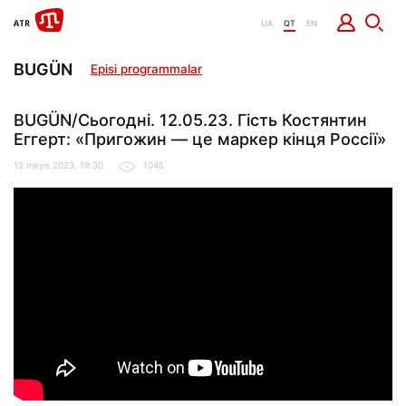
UA
QT
EN
BUGÜN
Episi programmalar
BUGÜN/Сьогодні. 12.05.23. Гість Костянтин
Еггерт: «Пригожин — це маркер кінця Россії»
12 mayıs 2023, 19:30
1045