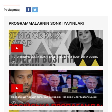
Paylaşmaq
PROGRAMMALARNIN SONKI YAYINLARI
«ІСТОРІЯ КРИМСЬКИХ ТАТАР» ВАЛЕРІЯ ВОЗГРІНА ТА СУЧАСНА ОСВІТА
188
Пропаганда Кремля сильніша за зброю? Пояснює Олег Магалецький
209