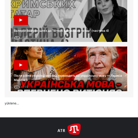
Валерій Возгрін: шлях до “Історії кримських татар” (частина 4)
197
Після війни українці масово переходять на українську мову — Лариса
Масенко
265
yüklene...