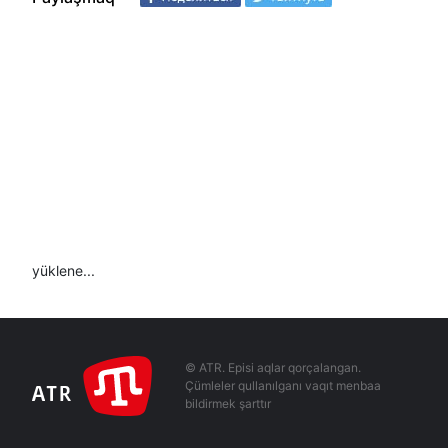
yüklene...
© ATR. Episi aqlar qorçalangan.
Çümleler qullanılganı vaqıt menbaa
bildirmek şarttır