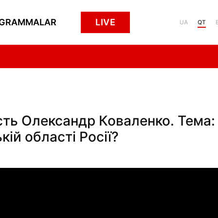
GRAMMALAR
LIVE
UA
QT
сть Олександр Коваленко. Тема:
кій області Росії?