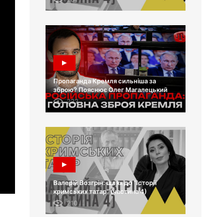
Пропаганда Кремля сильніша за
зброю? Пояснює Олег Магалецький
222
Валерій Возгрін: шлях до “Історії
кримських татар” (частина 4)
210