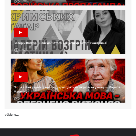
79
Валерій Возгрін: шлях до “Історії кримських татар” (частина 4)
67
Після війни українці масово переходять на українську мову — Лариса
Масенко
143
yüklene...