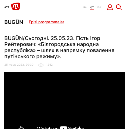
UA
QT
EN
BUGÜN
Episi programmalar
BUGÜN/Сьогодні. 25.05.23. Гість Ігор
Рейтерович: «Білгородська народна
республіка» – шлях в напрямку повалення
путінського режиму».
25 mayıs 2023, 20:30
1242