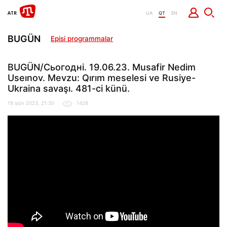
UA
QT
EN
BUGÜN
Episi programmalar
BUGÜN/Сьогодні. 19.06.23. Musafir Nedim
Useınov. Mevzu: Qırım meselesi ve Rusiye-
Ukraina savaşı. 481-ci künü.
19 iyün 2023, 21:30
1428