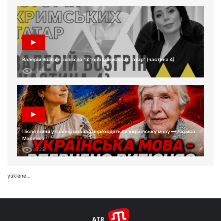
Валерій Возгрін: шлях до “Історії кримських татар” (частина 4)
145
Після війни українці масово переходять на українську мову — Лариса
Масенко
222
yüklene...