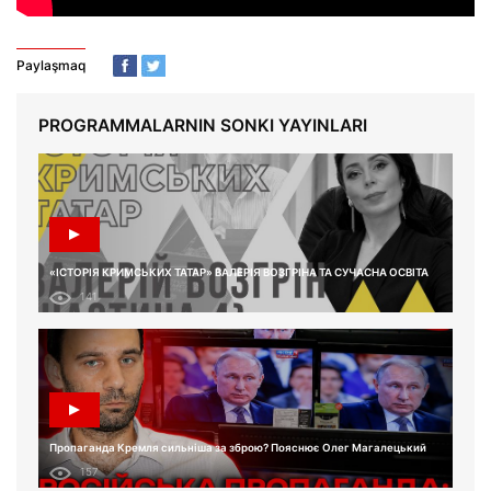
Paylaşmaq
PROGRAMMALARNIN SONKI YAYINLARI
«ІСТОРІЯ КРИМСЬКИХ ТАТАР» ВАЛЕРІЯ ВОЗГРІНА ТА СУЧАСНА ОСВІТА
141
Пропаганда Кремля сильніша за зброю? Пояснює Олег Магалецький
157