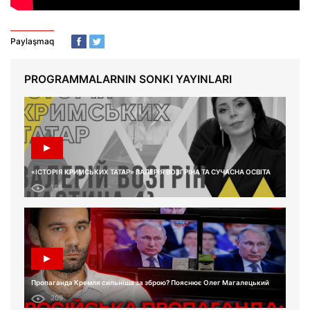
Paylaşmaq
PROGRAMMALARNIN SONKI YAYINLARI
«ІСТОРІЯ КРИМСЬКИХ ТАТАР» ВАЛЕРІЯ ВОЗГРІНА ТА СУЧАСНА ОСВІТА
188
Пропаганда Кремля сильніша за зброю? Пояснює Олег Магалецький
209