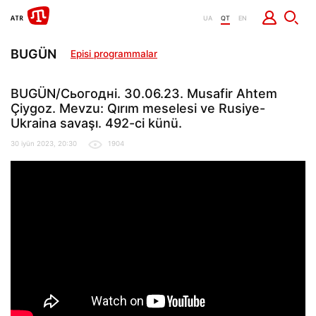
UA
QT
EN
BUGÜN
Episi programmalar
BUGÜN/Сьогодні. 30.06.23. Musafir Ahtem
Çiygoz. Mevzu: Qırım meselesi ve Rusiye-
Ukraina savaşı. 492-ci künü.
30 iyün 2023, 20:30
1904