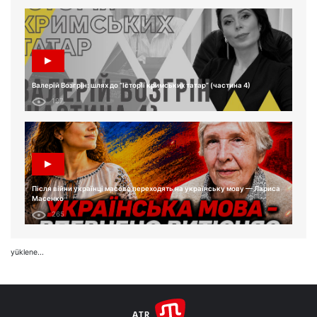
Валерій Возгрін: шлях до “Історії кримських татар” (частина 4)
197
Після війни українці масово переходять на українську мову — Лариса
Масенко
265
yüklene...