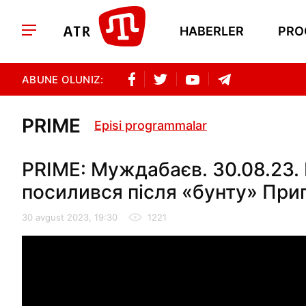
HABERLER
PRO
ABUNE OLUNIZ:
PRIME
Episi programmalar
PRIME: Муждабаєв. 30.08.23. Г
посилився після «бунту» При
30 avgust 2023, 19:30
1221