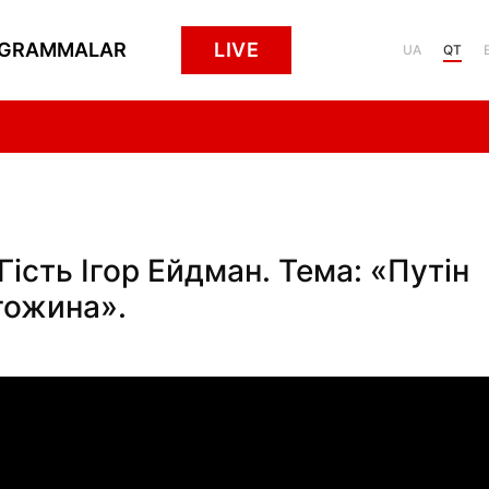
GRAMMALAR
LIVE
UA
QT
ість Ігор Ейдман. Тема: «Путін
гожина».