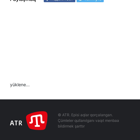
yüklene...
© ATR. Episi aqlar qorçalangan.
Çümleler qullanılganı vaqıt menbaa
bildirmek şarttır