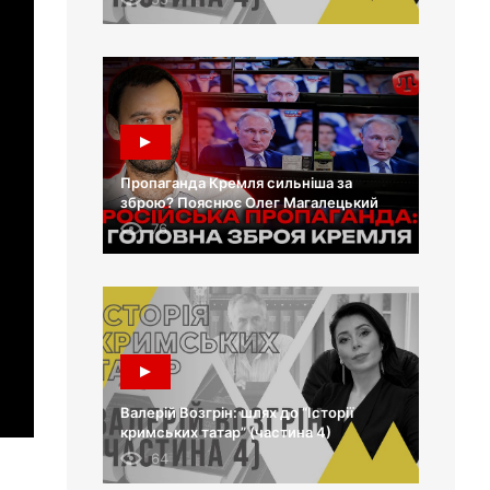
Пропаганда Кремля сильніша за
зброю? Пояснює Олег Магалецький
76
Валерій Возгрін: шлях до “Історії
кримських татар” (частина 4)
64