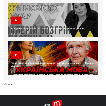
Валерій Возгрін: шлях до “Історії кримських татар” (частина 4)
67
Після війни українці масово переходять на українську мову — Лариса
Масенко
142
yüklene...