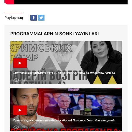
Paylaşmaq
PROGRAMMALARNIN SONKI YAYINLARI
«ІСТОРІЯ КРИМСЬКИХ ТАТАР» ВАЛЕРІЯ ВОЗГРІНА ТА СУЧАСНА ОСВІТА
58
Пропаганда Кремля сильніша за зброю? Пояснює Олег Магалецький
79