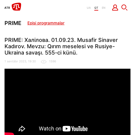
UA
QT
EN
PRIME
Episi programmalar
PRIME: Халілова. 01.09.23. Musafir Sinaver
Kadırov. Mevzu: Qırım meselesi ve Rusiye-
Ukraina savaşı. 555-ci künü.
1 sentâbr 2023, 19:30
1596