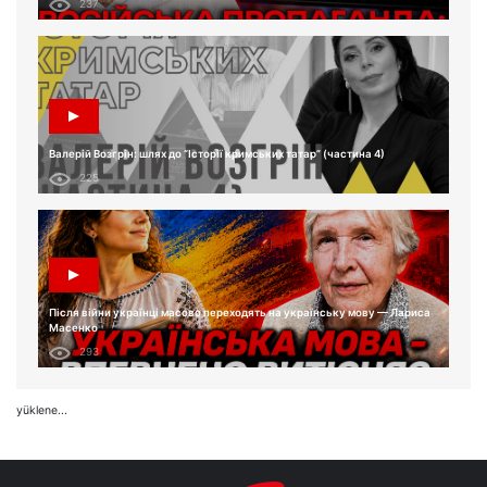
237
Валерій Возгрін: шлях до “Історії кримських татар” (частина 4)
225
Після війни українці масово переходять на українську мову — Лариса
Масенко
293
yüklene...