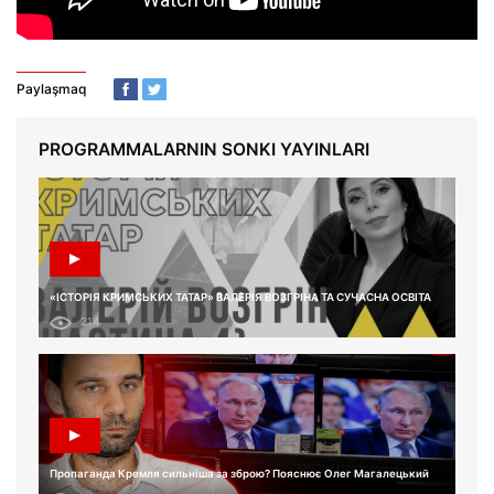
Paylaşmaq
PROGRAMMALARNIN SONKI YAYINLARI
«ІСТОРІЯ КРИМСЬКИХ ТАТАР» ВАЛЕРІЯ ВОЗГРІНА ТА СУЧАСНА ОСВІТА
214
Пропаганда Кремля сильніша за зброю? Пояснює Олег Магалецький