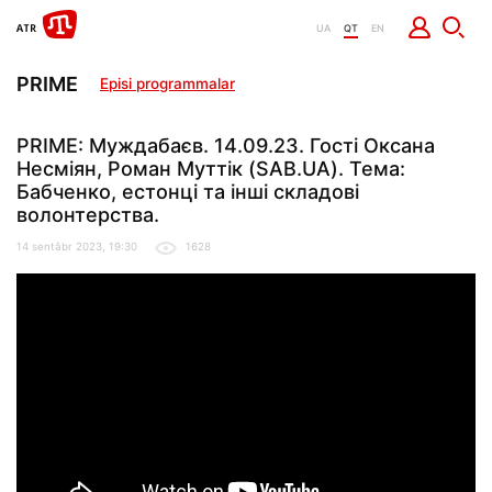
UA
QT
EN
PRIME
Episi programmalar
PRIME: Муждабаєв. 14.09.23. Гості Оксана
Несміян, Роман Муттік (SAB.UA). Тема:
Бабченко, естонці та інші складові
волонтерства.
14 sentâbr 2023, 19:30
1628